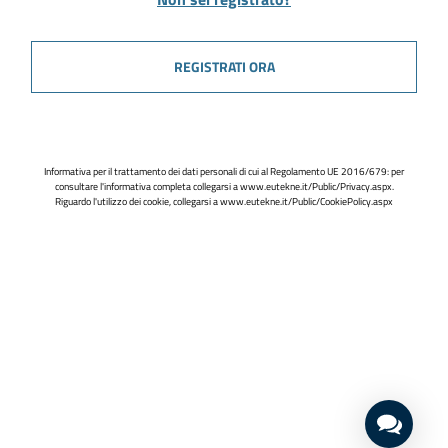
REGISTRATI ORA
Informativa per il trattamento dei dati personali di cui al Regolamento UE 2016/679: per
consultare l'informativa completa collegarsi a
www.eutekne.it/Public/Privacy.aspx
.
Riguardo l'utilizzo dei cookie, collegarsi a
www.eutekne.it/Public/CookiePolicy.aspx