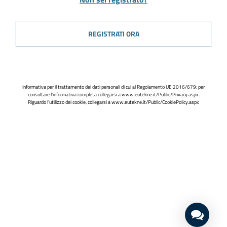
REGISTRATI ORA
Informativa per il trattamento dei dati personali di cui al Regolamento UE 2016/679: per
consultare l'informativa completa collegarsi a
www.eutekne.it/Public/Privacy.aspx
.
Riguardo l'utilizzo dei cookie, collegarsi a
www.eutekne.it/Public/CookiePolicy.aspx