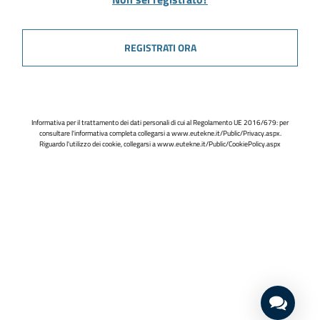
REGISTRATI ORA
Informativa per il trattamento dei dati personali di cui al Regolamento UE 2016/679: per
consultare l'informativa completa collegarsi a
www.eutekne.it/Public/Privacy.aspx
.
Riguardo l'utilizzo dei cookie, collegarsi a
www.eutekne.it/Public/CookiePolicy.aspx