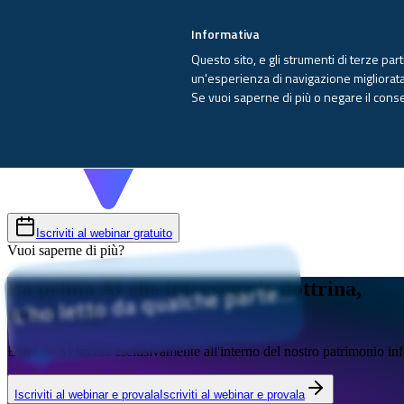
Informativa
Questo sito, e gli strumenti di terze par
un'esperienza di navigazione migliorata e
Se vuoi saperne di più o negare il cons
Iscriviti al webinar gratuito
Vuoi saperne di più?
L’ho letto da qualche parte...
La prima AI che interroga la dottrina,
non il web.
Eutekne AI
lavora esclusivamente all'interno del nostro patrimonio in
Iscriviti al webinar e provala
Iscriviti al webinar e provala