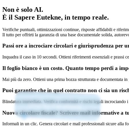
Non è solo AI.
È il Sapere Eutekne, in tempo reale.
Verifiche puntuali, ottimizzazioni continue, risposte affidabili e riferime
Il tutto per offrirti la garanzia di una base documentale solida, autorevo
Passi ore a incrociare circolari e giurisprudenza per u
Inquadra il caso in 10 secondi. Ottieni riferimenti essenziali e prassi cer
Il foglio bianco è un costo. Quanto tempo perdi a imp
Mai più da zero. Ottieni una prima bozza strutturata e documentata in p
Puoi garantire che in quel contratto non ci sia un risc
Uno su Facebook...
Blindatura immediata. Verifica conformità e rischi legali incrociando i t
Nuova circolare fiscale? Scrivere mail informative a tutt
Informali in un clic. Genera circolari e mail professionali sicure alla 