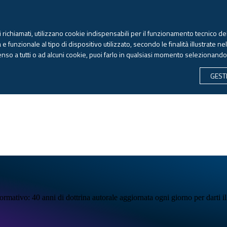
ti richiamati, utilizzano cookie indispensabili per il funzionamento tecnico del
 funzionale al tipo di dispositivo utilizzato, secondo le finalità illustrate ne
enso a tutti o ad alcuni cookie, puoi farlo in qualsiasi momento selezionand
GEST
formativo:
40 anni di dottrina autorale aggiornata ogni giorno
per darti i