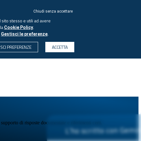
Chiudi senza accettare
 sito stesso e utili ad avere
lla
.
Cookie Policy
o
.
Gestisci le preferenze
ISCI PREFERENZE
ACCETTA
l supporto di risposte documentate e riferimenti certi.
L’ho scritto con Gemini