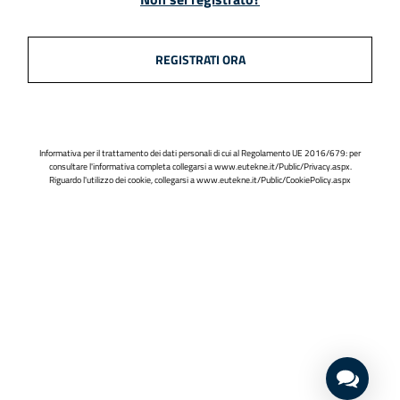
REGISTRATI ORA
Informativa per il trattamento dei dati personali di cui al Regolamento UE 2016/679: per
consultare l'informativa completa collegarsi a
www.eutekne.it/Public/Privacy.aspx
.
Riguardo l'utilizzo dei cookie, collegarsi a
www.eutekne.it/Public/CookiePolicy.aspx