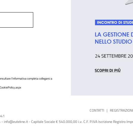
nsultare l'informativa completa collegarsi a
CookiePolicy.aspx
CONTATTI
|
REGISTRAZION
1941
 info@eutekne.it - Capitale Sociale € 540.000,00 i.v. C.F. P.IVA Iscrizione Registro I