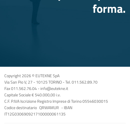
forma.
Copyright 2026 © EUTEKNE SpA
Via San Pio V, 27 - 10125 TORINO - Tel. 011.562.89.70
Fax 011.562.76.04 - info@eutekne.it
Capitale Sociale € 540.000,00 i.v.
C.F. P.IVA Iscrizione Registro Imprese di Torino 05546030015
Codice destinatario
QRWAMUR
- IBAN
IT12G0306909217100000061135